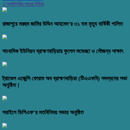
এ ক্যাটাগরির আরো নিউজ
রাজাপুরে মরহুম জামির উদ্দিন আহমেদ’র ৩১ তম মৃত্যু বার্ষিকী পালিত
সাংবাদিক ইউনিয়ন ব্রাহ্মণবাড়িয়ার ফুলেল শুভেচ্ছা ও সৌজন্য সাক্ষাৎ
ট্রাভেল এজেন্সি ফোরাম অব ব্রাহ্মণবাড়িয়া (টিএএফবি) সদস্যদের সভা
অনুষ্ঠিত।
সরাইলে ডিপিএফ’র মতবিনিময় সভায় অনুষ্ঠিত