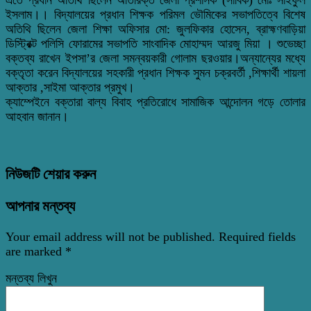
ইসলাম।। বিদ্যালয়ের প্রধান শিক্ষক পরিমল ভৌমিকের সভাপতিত্বে বিশেষ
অতিথি ছিলেন জেলা শিক্ষা অফিসার মো: জুলফিকার হোসেন, ব্রাহ্মণবাড়িয়া
ডিস্ট্রিক্ট পলিসি ফোরামের সভাপতি সাংবাদিক মোহাম্মদ আরজু মিয়া । শুভেচ্ছা
বক্তব্য রাখেন ইপসা’র জেলা সমন্বয়কারী গোলাম ছরওয়ার।অন্যান্যের মধ্যে
বক্তৃতা করেন বিদ্যালয়ের সহকারী প্রধান শিক্ষক সুমন চক্রবর্তী ,শিক্ষার্থী শায়লা
আক্তার ,সাইমা আক্তার প্রমুখ।
ক্যাম্পেইনে বক্তারা বাল্য বিবাহ প্রতিরোধে সামাজিক আন্দোলন গড়ে তোলার
আহবান জানান।
নিউজটি শেয়ার করুন
আপনার মন্তব্য
Your email address will not be published.
Required fields
are marked
*
মন্তব্য লিখুন