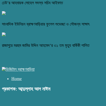
ঢেউ’র আহবায়ক সোহেল সদস্য সচিব আইফাত
সাংবাদিক ইউনিয়ন ব্রাহ্মণবাড়িয়ার ফুলেল শুভেচ্ছা ও সৌজন্য সাক্ষাৎ
রাজাপুরে মরহুম জামির উদ্দিন আহমেদ’র ৩১ তম মৃত্যু বার্ষিকী পালিত
Home
প্রকাশক: আব্দুল্লাহ আল নাঈম