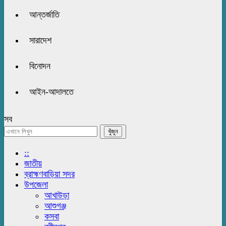
আন্তর্জাতি
সারাদেশ
বিনোদন
আইন-আদালতে
সব
::
জাতীয়
ব্রাহ্মণবাড়িয়া সদর
উপজেলা
আখাউড়া
আশুগঞ্জ
কসবা