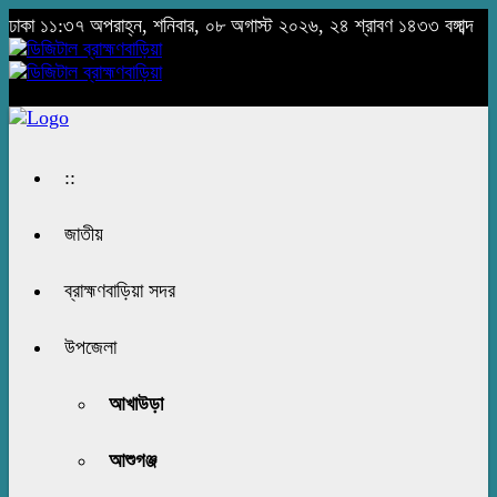
ঢাকা
১১:৩৭ অপরাহ্ন, শনিবার, ০৮ অগাস্ট ২০২৬, ২৪ শ্রাবণ ১৪৩৩ বঙ্গাব্দ
::
জাতীয়
ব্রাহ্মণবাড়িয়া সদর
উপজেলা
আখাউড়া
আশুগঞ্জ