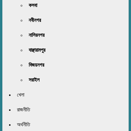
কসবা
নবীনগর
নাসিরনগর
বাঞ্ছারামপুর
বিজয়নগর
সরাইল
খেলা
রাজনীতি
অর্থনীতি