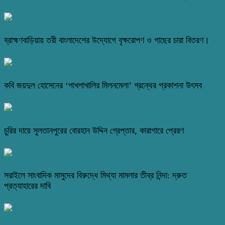
ব্রাহ্মণবাড়িয়ায় তরী বাংলাদেশের উদ্যোগে বৃক্ষরোপণ ও গাছের চারা বিতরণ।
কবি জয়দুল হোসেনের ‘পাখপাখালির মিলনমেলা’ গ্রন্থের প্রকাশনা উৎসব
চুরির দায়ে সুলতানপুরের বোরহান উদ্দিন গ্রেপ্তার, কারাগারে প্রেরণ
সরাইলে সাংবাদিক মাসুদের বিরুদ্ধে মিথ্যা মামলার তীব্র নিন্দা: দ্রুত
প্রত্যাহারের দাবি