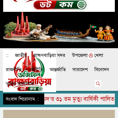
::
জাতীয়
ব্রাহ্মণবাড়িয়া সদর
উপজেলা
খেলা
রাজনীতি
অর্থনীতি
আন্তর্জাতি
সারাদেশ
বিনোদন
আইন-আদালতে
মির উদ্দিন আহমেদ’র ৩১ তম মৃত্যু বার্ষিকী পালিত
সংবাদ শিরোনাম ::