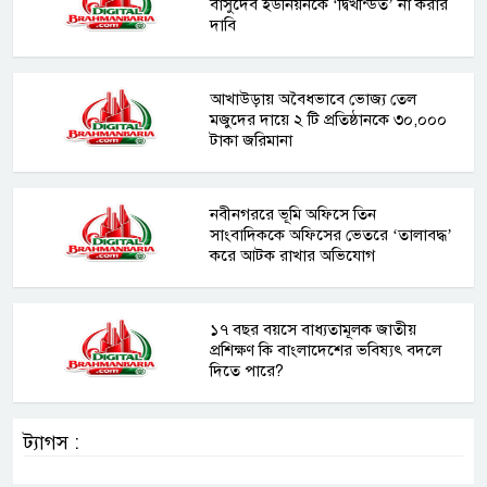
বাসুদেব ইউনিয়নকে ‘দ্বিখন্ডিত’ না করার
দাবি
আখাউড়ায় অবৈধভাবে ভোজ্য তেল
মজুদের দায়ে ২ টি প্রতিষ্ঠানকে ৩০,০০০
টাকা জরিমানা
নবীনগররে ভূমি অফিসে তিন
সাংবাদিককে অফিসের ভেতরে ‘তালাবদ্ধ’
করে আটক রাখার অভিযোগ
১৭ বছর বয়সে বাধ্যতামূলক জাতীয়
প্রশিক্ষণ কি বাংলাদেশের ভবিষ্যৎ বদলে
দিতে পারে?
ট্যাগস :