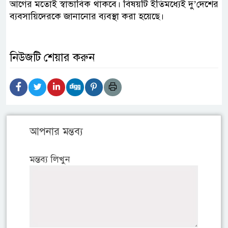
আগের মতোই স্বাভাবিক থাকবে। বিষয়টি ইতিমধ্যেই দু’দেশের
ব্যবসায়িদেরকে জানানোর ব্যবস্থা করা হয়েছে।
নিউজটি শেয়ার করুন
আপনার মন্তব্য
মন্তব্য লিখুন