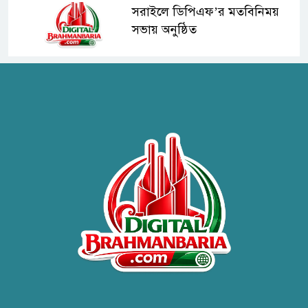
সরাইলে ডিপিএফ’র মতবিনিময়
সভায় অনুষ্ঠিত
হাসপাতাল কর্তৃপক্ষের সাথে এসিজি-
স্বাস্থ্য এর মতবিনিময় সভা অনুষ্ঠিত
ব্রাহ্মণবাড়িয়ায় তরী বাংলাদেশের
উদ্যোগে বৃক্ষরোপণ ও গাছের চারা
বিতরণ।
কবি জয়দুল হোসেনের
‘পাখপাখালির মিলনমেলা’ গ্রন্থের
প্রকাশনা উৎসব
চুরির দায়ে সুলতানপুরের বোরহান
উদ্দিন গ্রেপ্তার, কারাগারে প্রেরণ