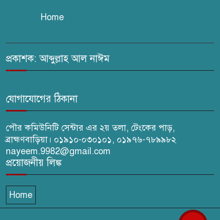
Home
সরাইলে সাংবাদিক মাসুদের বিরুদ্ধে
মিথ্যা মামলার তীব্র নিন্দা: দ্রুত
প্রত্যাহারের দাবি
প্রকাশক: আব্দুল্লাহ আল নাঈম
ঢেউ’র আহবায়ক সোহেল সদস্য
সচিব আইফাত
যোগাযোগের ঠিকানা
পৌর কমিউনিটি সেন্টার এর ২য় তলা, টেংকের পাড়,
ব্রাহ্মণবাড়িয়া। ০১৯১০-০৩০১০১, ০১৯৭৬-৭৮৯৯৮২
nayeem.9982@gmail.com
প্রয়োজনীয় লিঙ্ক
Home