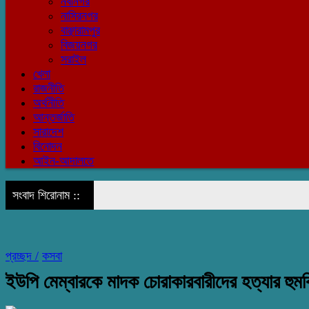
নবীনগর
নাসিরনগর
বাঞ্ছারামপুর
বিজয়নগর
সরাইল
খেলা
রাজনীতি
অর্থনীতি
আন্তর্জাতি
সারাদেশ
বিনোদন
আইন-আদালতে
সংবাদ শিরোনাম ::
প্রচ্ছদ /
কসবা
ইউপি মেম্বারকে মাদক চোরাকারবারীদের হত্যার হুমকি