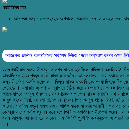
প্রতিনিধির নাম
আপডেট সময় : ০৮:৫২:২৮ অপরাহ্ন, মঙ্গলবার, ১০ মে ২০২২
৯৩৭ বার
আজকের জার্নাল অনলাইনের সর্বশেষ নিউজ পেতে অনুসরণ করুন
গুগল ন
ব্রাহ্মণবাড়িয়ার কসবা সীমান্ত সংলগ্ন বায়েক ইউনিয়ন পরিষদ। এমনিতেই সীম
কারবারিদের হাতে প্রচুর কালো টাকা আর অবৈধ আগ্নেয়াস্ত্র। এরা ধরাকে সরা জ
অনুযায়ী চেষ্টার কমতি করেন না। কিন্তু মাদক কারবারি দের স্পর্ধা দিনকে দি
পেয়েছেন। এলাকার জনগণ এ ব্যাপারে বৈঠক করে স্বাক্ষর দিয়ে স্মারক লিপি দ
স্মারকলিপিতে তাজুল ইসলাম মেম্বার চিহ্নিত পাচজন মাদক কারবারি যারা উনা
আবুল হাসেম মিয়া, ৩/ মো রাসেল মিয়া(৩০) পিতা আবুল হাসেম মিয়া, ৪/ মো ই
আলোচিত তামিম হত্যা মামলা সহ একাধিক মাদক মামলার আসামী। গত ০৫ মে ২০২২
কে প্রাণনাশের হুমকি প্রদান করে বলে তিনি স্মারকলিপিতে উল্লেখ করেন। মাদক
এমন আহ্বান জানানো হয়ে থাকে। এমনকি বিট পুলিশিং কার্যক্রমেও জনপ্রতিনিধ
না।