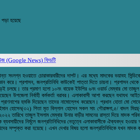
 পড়া হয়েছে
িউজ (Google News)
ফিডটি
ান্ত সংলগ্ন হওয়াতে চোরাকারবারীদের দাপট। এর মধ্যে মাদকের ভয়াবহ সিন্ডিক
্ঞান করে। প্রশাসন, জনপ্রতিনিধি কাউকেই পাত্তা দিতে চায়না। প্রশাসন থেকে মা
ন বেড়েই চলছে। তার প্রমাণ হলো ১০নং বায়েক ইউপির ৬নং ওয়ার্ড মেম্বার মো তাজুল
িয়েছেন উপজেলা নির্বাহী কর্মকর্তা বরাবর। এলাকাবাসী আশা করছেন যথাযথ আইন
কে প্রাণনাশের হুমকি দিয়েছেন তাদের নামোল্লেখ করেছেন। প্রধান হোতা মো সোহ
মান হোসেন(৩২) পিতা মৃত বিল্লাল হোসেন সকল সাং গৌরাঙ্গলা,৫/ বাদল মিয়া(৩৫
 তারিখে তাজুল ইসলাম মেম্বার উনার বাড়ীর সামনের রাস্তা দিয়ে মাদক পরিবহন
 ব্যবসায়ীদের নির্মূলে জনপ্রতিনিধিদের নেতৃত্বে এলাকাবাসীকে ঐক্যবদ্ধ হওয়া
িদের সম্পৃক্ত করা হয়েছে। এখন দেখার বিষয় হলো জনপ্রতিনিধিকে যখন মাদক কার