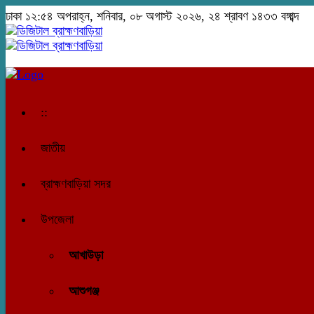
ঢাকা
১২:৫৪ অপরাহ্ন, শনিবার, ০৮ অগাস্ট ২০২৬, ২৪ শ্রাবণ ১৪৩৩ বঙ্গাব্দ
::
জাতীয়
ব্রাহ্মণবাড়িয়া সদর
উপজেলা
আখাউড়া
আশুগঞ্জ