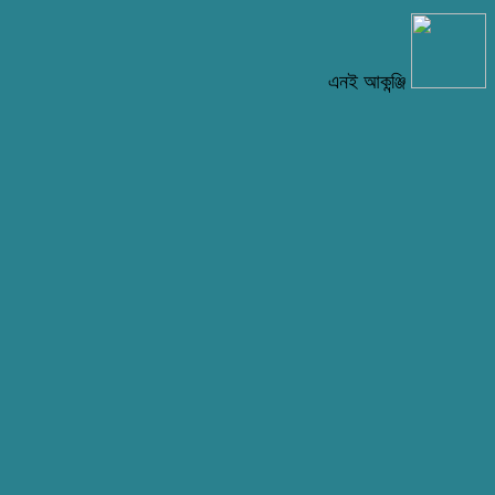
এনই আকন্ঞ্জি