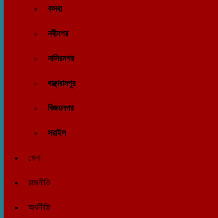
কসবা
নবীনগর
নাসিরনগর
বাঞ্ছারামপুর
বিজয়নগর
সরাইল
খেলা
রাজনীতি
অর্থনীতি