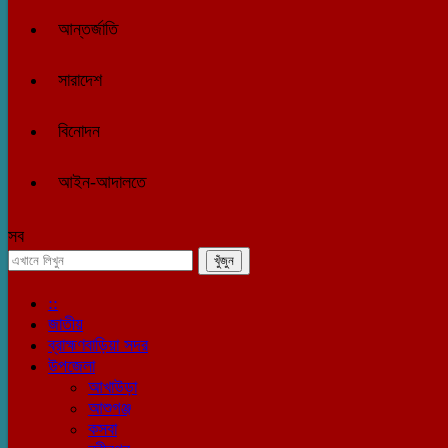
আন্তর্জাতি
সারাদেশ
বিনোদন
আইন-আদালতে
সব
::
জাতীয়
ব্রাহ্মণবাড়িয়া সদর
উপজেলা
আখাউড়া
আশুগঞ্জ
কসবা