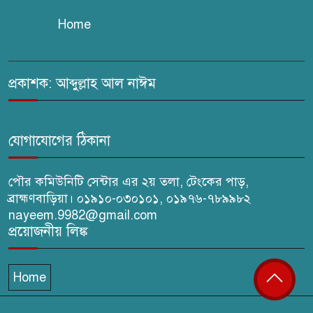
Home
সরাইলে সাংবাদিক মাসুদের বিরুদ্ধে
মিথ্যা মামলার তীব্র নিন্দা: দ্রুত
প্রত্যাহারের দাবি
প্রকাশক: আব্দুল্লাহ আল নাঈম
ঢেউ’র আহবায়ক সোহেল সদস্য
সচিব আইফাত
যোগাযোগের ঠিকানা
পৌর কমিউনিটি সেন্টার এর ২য় তলা, টেংকের পাড়,
ব্রাহ্মণবাড়িয়া। ০১৯১০-০৩০১০১, ০১৯৭৬-৭৮৯৯৮২
nayeem.9982@gmail.com
প্রয়োজনীয় লিঙ্ক
Home