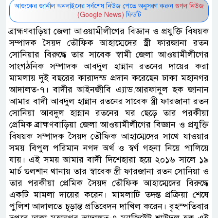
আজকের জার্নাল অনলাইনের সর্বশেষ নিউজ পেতে অনুসরণ করুন
গুগল নিউজ
(Google News)
ফিডটি
ব্রাহ্মণবাড়িয়া জেলা আওয়ামীলীগের বিজ্ঞান ও প্রযুক্তি বিষয়ক
সম্পাদক সৈয়দ তৌফিক আহাম্মেদের স্ত্রী ফারজানা রতন
সোনিয়ার বিরুদ্ধে তার সাবেক স্বামী জেলা আওয়ামীলীগের
সাংগঠনিক সম্পাদক আবদুল হান্নান রতনের দায়ের করা
মামলায় দুই বছরের কারাদন্ড প্রদান করেছেন ঢাকা মহানগর
আদালত-৭। বাদীর আইনজীবি এ্যাড.আরফানুল হক জানান
আমার বাদী আবদুল হান্নান রতনের সাবেক স্ত্রী ফারজানা রতন
সোনিয়া আবদুল হান্নান রতনের ঘর ছেড়ে তার পরকীয়া
প্রেমিক ব্রাহ্মণবাড়িয়া জেলা আওয়ামীলীগের বিজ্ঞান ও প্রযুক্তি
বিষয়ক সম্পাদক সৈয়দ তৌফিক আহাম্মেদের সাথে যাওয়ার
সময় বিপুল পরিমান নগদ অর্থ ও স্বর্ণ গহনা নিয়ে পালিয়ে
যায়। এই সময় আমার বাদী দিশেহারা হয়ে ২০১৬ সালে ১৯
মার্চ গুলশান থানায় তার স্বাবেক স্ত্রী ফারজানা রতন সোনিয়া ও
তার পরকীয়া প্রেমিক সৈয়দ তৌফিক আহাম্মেদের বিরুদ্ধে
একটি মামলা দায়ের করেন। মামলাটি তদন্ত প্রক্রিয়া শেষে
পুলিশ আদালতে চূড়ান্ত প্রতিবেদন দাখিল করেন। বৃহস্পতিবার