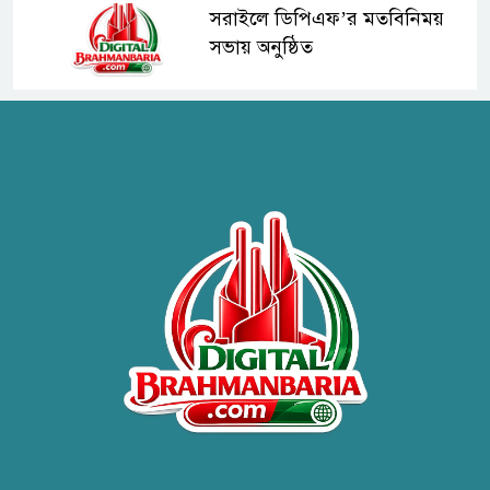
সরাইলে ডিপিএফ’র মতবিনিময়
সভায় অনুষ্ঠিত
হাসপাতাল কর্তৃপক্ষের সাথে এসিজি-
স্বাস্থ্য এর মতবিনিময় সভা অনুষ্ঠিত
ব্রাহ্মণবাড়িয়ায় তরী বাংলাদেশের
উদ্যোগে বৃক্ষরোপণ ও গাছের চারা
বিতরণ।
কবি জয়দুল হোসেনের
‘পাখপাখালির মিলনমেলা’ গ্রন্থের
প্রকাশনা উৎসব
চুরির দায়ে সুলতানপুরের বোরহান
উদ্দিন গ্রেপ্তার, কারাগারে প্রেরণ