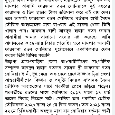
দুপুরে ঢাকা মহানগর আদালত-৭ ম্যাজিষ্ট্রেট শাউদুল হক এই
মামলার আসামি ফারজানা রতন সোনিয়াকে দুই বছরের
কারাদন্ড ও তিন হাজার টাকা জরিমানা করে এই রায় দেন।
তবে আসামী ফারজানা রতন সোনিয়ার বর্তমান স্বামী সৈয়দ
তৌফিক আহাম্মেদের মারা যাওয়ায় এই মামলা থেকে তিনি
খালাস পান। মামলার বাদী আবদুল হান্নান রতন জানান
আসামীরা আমার সাজানো সংসার নষ্ট করেছে। আমি
আদালতের কাছে ন্যায় বিচার পেয়েছি। তবে মামলার আসামী
ফারজানা রতন সোনিয়ার মুঠোফোনে একাধিকবার ফোন
করলে তিনি রিসিভ করেনি।
উল্লেখ্য: ব্রাহ্মণবাড়িয়া জেলা আওয়ামীলীগের সাংগঠনিক
সম্পাদক আবদুল হান্নান রতনের সাবেক স্ত্রী ফারজানা রতন
সোনিয়া। স্বামী, দুই মেয়ে, এক ছেলে রেখে ব্রাহ্মণবাড়িয়া জেলা
আওয়ামীলীগের বিজ্ঞান ও প্রযুক্তি বিষয়ক সম্পাদক সৈয়দ
তৌফিক আহাম্মেদের সাথে পরকীয়া প্রেমে জড়িয়ে পড়েন।
পরবর্তীতে রতনের সাথে সোনিয়ার ২০১৭ সালে ১৭ মার্চ
তাদের বিবাহ বিচ্ছেদ ঘটে। সোনিয়া তার পরকীয়া প্রেমিক
তৌফিককে ২০২০ সালে ২৪ মে বিয়ে করেন। তবে ২০২১ সালে
২২ মে চিকিৎসাধীন অবস্থায় মারা যান সোনিয়ার বর্তমান স্বামী