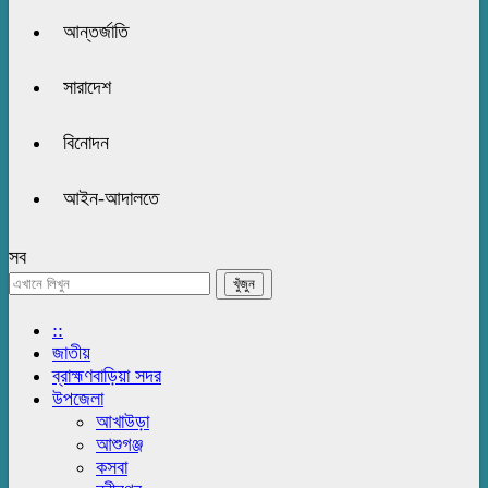
আন্তর্জাতি
সারাদেশ
বিনোদন
আইন-আদালতে
সব
::
জাতীয়
ব্রাহ্মণবাড়িয়া সদর
উপজেলা
আখাউড়া
আশুগঞ্জ
কসবা