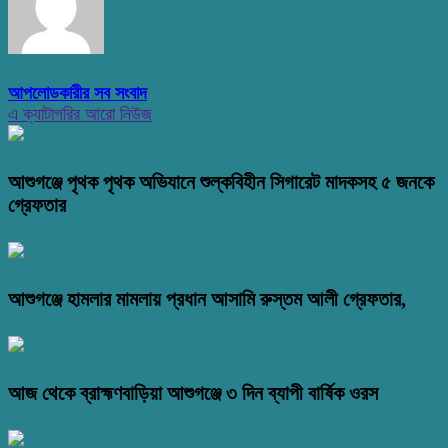
আপলোডকারীর সব সংবাদ
এ ক্যাটাগরির আরো নিউজ
আশুগঞ্জে পৃথক পৃথক অভিযানে শুল্কবিহীন সিগারেট মাদকসহ ৫ জনকে
গ্রেফতার
আশুগঞ্জে হামলার মামলায় প্রধান আসামি রুস্তম আলী গ্রেফতার,
আজ থেকে ব্রাহ্মণবাড়িয়া আশুগঞ্জে ৩ দিন ব্যাপী বার্ষিক ওরস