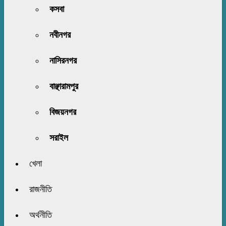
কসবা
নবীনগর
নাসিরনগর
বাঞ্ছারামপুর
বিজয়নগর
সরাইল
খেলা
রাজনীতি
অর্থনীতি