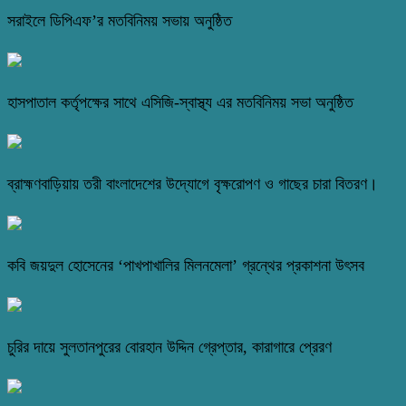
সরাইলে ডিপিএফ’র মতবিনিময় সভায় অনুষ্ঠিত
হাসপাতাল কর্তৃপক্ষের সাথে এসিজি-স্বাস্থ্য এর মতবিনিময় সভা অনুষ্ঠিত
ব্রাহ্মণবাড়িয়ায় তরী বাংলাদেশের উদ্যোগে বৃক্ষরোপণ ও গাছের চারা বিতরণ।
কবি জয়দুল হোসেনের ‘পাখপাখালির মিলনমেলা’ গ্রন্থের প্রকাশনা উৎসব
চুরির দায়ে সুলতানপুরের বোরহান উদ্দিন গ্রেপ্তার, কারাগারে প্রেরণ