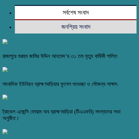
সর্বশেষ সংবাদ
জনপ্রিয় সংবাদ
রাজাপুরে মরহুম জামির উদ্দিন আহমেদ’র ৩১ তম মৃত্যু বার্ষিকী পালিত
সাংবাদিক ইউনিয়ন ব্রাহ্মণবাড়িয়ার ফুলেল শুভেচ্ছা ও সৌজন্য সাক্ষাৎ
ট্রাভেল এজেন্সি ফোরাম অব ব্রাহ্মণবাড়িয়া (টিএএফবি) সদস্যদের সভা
অনুষ্ঠিত।