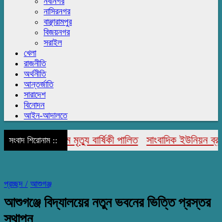
নবীনগর
নাসিরনগর
বাঞ্ছারামপুর
বিজয়নগর
সরাইল
খেলা
রাজনীতি
অর্থনীতি
আন্তর্জাতি
সারাদেশ
বিনোদন
আইন-আদালতে
আহমেদ’র ৩১ তম মৃত্যু বার্ষিকী পালিত
সাংবাদিক ইউনিয়ন ব্রাহ্মণ
সংবাদ শিরোনাম ::
প্রচ্ছদ /
আশুগঞ্জ
আশুগঞ্জে বিদ্যালয়ের নতুন ভবনের ভিত্তি প্রস্তর
স্থাপন