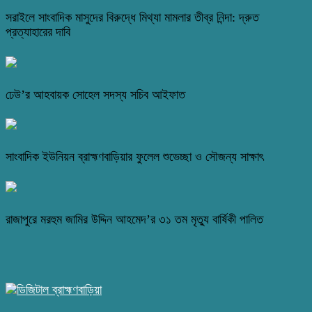
সরাইলে সাংবাদিক মাসুদের বিরুদ্ধে মিথ্যা মামলার তীব্র নিন্দা: দ্রুত
প্রত্যাহারের দাবি
ঢেউ’র আহবায়ক সোহেল সদস্য সচিব আইফাত
সাংবাদিক ইউনিয়ন ব্রাহ্মণবাড়িয়ার ফুলেল শুভেচ্ছা ও সৌজন্য সাক্ষাৎ
রাজাপুরে মরহুম জামির উদ্দিন আহমেদ’র ৩১ তম মৃত্যু বার্ষিকী পালিত