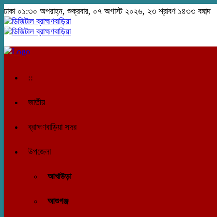
ঢাকা
০১:৩০ অপরাহ্ন, শুক্রবার, ০৭ অগাস্ট ২০২৬, ২৩ শ্রাবণ ১৪৩৩ বঙ্গাব্দ
::
জাতীয়
ব্রাহ্মণবাড়িয়া সদর
উপজেলা
আখাউড়া
আশুগঞ্জ