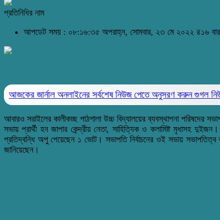
প্রতিনিধির নাম
আপডেট সময় : ০৮:১৬:৩৫ অপরাহ্ন, সোমবার, ২৩ মে ২০২২
৪১৬ বার
আজকের জার্নাল অনলাইনের সর্বশেষ নিউজ পেতে অনুসরণ করুন
গুগল ন
আবারও সরাইলের কালীকচ্ছ পাঠশালা উচ্চ বিদ্যালয়ের ব্যবস্থাপনা পরিষদের স
সভায় প্রার্থী হন জাপার কেন্দ্রীয় নেতা, সাহিত্যিক ও কলামিষ্ট মৃধাসহ দ
প্রতিদ্বন্ধি অপু পেয়েছেন ১ ভোট। সভাপতি নির্বাচনের ওই সভায় সভাপতিত্ব ক
জানিয়েছেন।