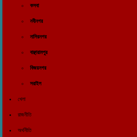
কসবা
নবীনগর
নাসিরনগর
বাঞ্ছারামপুর
বিজয়নগর
সরাইল
খেলা
রাজনীতি
অর্থনীতি