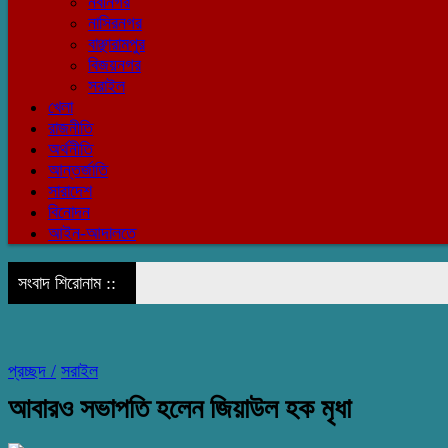
নবীনগর
নাসিরনগর
বাঞ্ছারামপুর
বিজয়নগর
সরাইল
খেলা
রাজনীতি
অর্থনীতি
আন্তর্জাতি
সারাদেশ
বিনোদন
আইন-আদালতে
সংবাদ শিরোনাম ::
প্রচ্ছদ /
সরাইল
আবারও সভাপতি হলেন জিয়াউল হক মৃধা