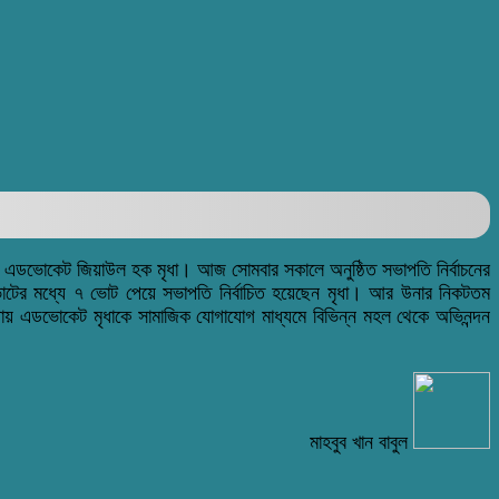
্য এডভোকেট জিয়াউল হক মৃধা। আজ সোমবার সকালে অনুষ্ঠিত সভাপতি নির্বাচনের
৮ ভোটের মধ্যে ৭ ভোট পেয়ে সভাপতি নির্বাচিত হয়েছেন মৃধা। আর উনার নিকটতম
হওয়ায় এডভোকেট মৃধাকে সামাজিক যোগাযোগ মাধ্যমে বিভিন্ন মহল থেকে অভিনন্দন
মাহবুব খান বাবুল