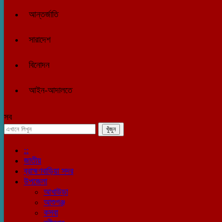
আন্তর্জাতি
সারাদেশ
বিনোদন
আইন-আদালতে
সব
::
জাতীয়
ব্রাহ্মণবাড়িয়া সদর
উপজেলা
আখাউড়া
আশুগঞ্জ
কসবা