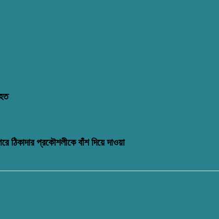
িহত
গরে ঠিকাদার প্রকৌশলীকে বাঁশ দিয়ে দাওয়া