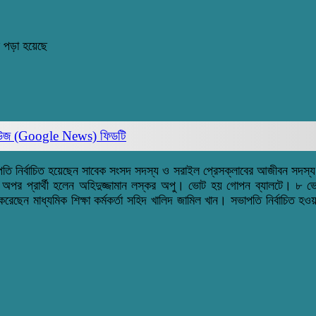
 পড়া হয়েছে
িউজ (Google News)
ফিডটি
ভাপতি নির্বাচিত হয়েছেন সাবেক সংসদ সদস্য ও সরাইল প্রেসক্লাবের আজীবন সদস
ুইজন। অপর প্রার্থী হলেন অহিদুজ্জামান লস্কর অপু। ভোট হয় গোপন ব্যালটে। 
রেছেন মাধ্যমিক শিক্ষা কর্মকর্তা সহিদ খালিদ জামিল খান। সভাপতি নির্বাচিত 