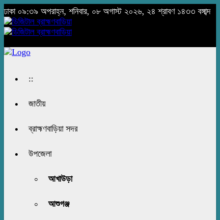
ঢাকা
০৯:৩৯ অপরাহ্ন, শনিবার, ০৮ অগাস্ট ২০২৬, ২৪ শ্রাবণ ১৪৩৩ বঙ্গাব্দ
::
জাতীয়
ব্রাহ্মণবাড়িয়া সদর
উপজেলা
আখাউড়া
আশুগঞ্জ