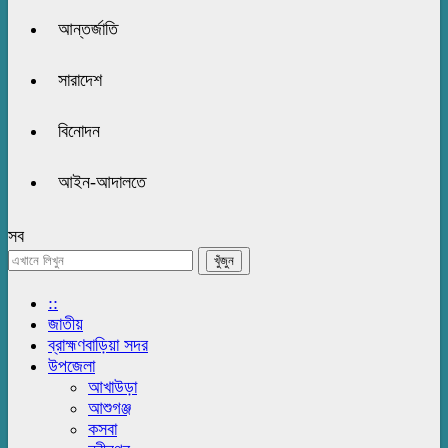
আন্তর্জাতি
সারাদেশ
বিনোদন
আইন-আদালতে
সব
::
জাতীয়
ব্রাহ্মণবাড়িয়া সদর
উপজেলা
আখাউড়া
আশুগঞ্জ
কসবা