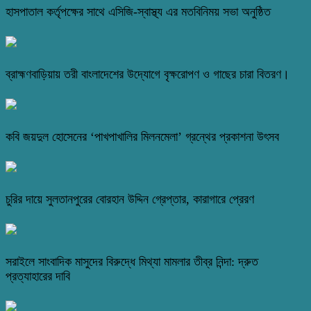
হাসপাতাল কর্তৃপক্ষের সাথে এসিজি-স্বাস্থ্য এর মতবিনিময় সভা অনুষ্ঠিত
ব্রাহ্মণবাড়িয়ায় তরী বাংলাদেশের উদ্যোগে বৃক্ষরোপণ ও গাছের চারা বিতরণ।
কবি জয়দুল হোসেনের ‘পাখপাখালির মিলনমেলা’ গ্রন্থের প্রকাশনা উৎসব
চুরির দায়ে সুলতানপুরের বোরহান উদ্দিন গ্রেপ্তার, কারাগারে প্রেরণ
সরাইলে সাংবাদিক মাসুদের বিরুদ্ধে মিথ্যা মামলার তীব্র নিন্দা: দ্রুত
প্রত্যাহারের দাবি