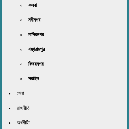
কসবা
নবীনগর
নাসিরনগর
বাঞ্ছারামপুর
বিজয়নগর
সরাইল
খেলা
রাজনীতি
অর্থনীতি