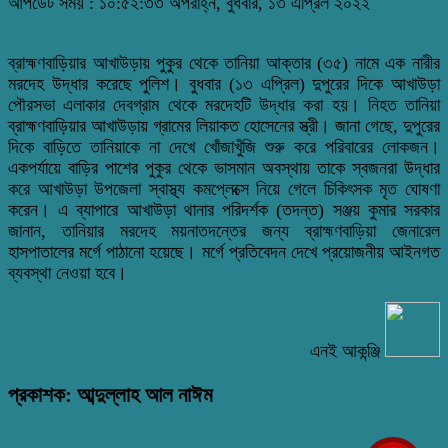
আপডেট সময় : ১০:৫২:৩৩ অপরাহ্ন, বুধবার, ১৩ এপ্রিল ২০২২
ব্রাহ্মণবাড়িয়ার আখাউড়ায় পুকুর থেকে তানিয়া আক্তার (৩৫) নামে এক নারীর
মরদেহ উদ্ধার করেছে পুলিশ। বুধবার (১৩ এপ্রিল) দুপুরের দিকে আখাউড়া
পৌরসভা এলাকার দেবগ্রাম থেকে মরদেহটি উদ্ধার করা হয়। নিহত তানিয়া
ব্রাহ্মণবাড়িয়ার আখাউড়ায় গ্রামের লিয়াকত হোসেনের স্ত্রী। জানা গেছে, দুপুরের
দিকে বাড়িতে তানিয়াকে না দেখে খোঁজাখুঁজি শুরু করে পরিবারের লোকজন।
একপর্যায়ে বাড়ির পাশের পুকুর থেকে ভাসমান অবস্থায় তাকে স্বজনরা উদ্ধার
করে আখাউড়া উপজেলা স্বাস্থ্য কমপ্লেক্সে নিয়ে গেলে চিকিৎসক মৃত ঘোষণা
করেন। এ ব্যাপারে আখাউড়া থানার পরিদর্শক (তদন্ত) সঞ্জয় কুমার সরকার
জানান, তানিয়ার মরদেহ ময়নাতদন্তের জন্য ব্রাহ্মণবাড়িয়া জেনারেল
হাসপাতালের মর্গে পাঠানো হয়েছে। মর্গে প্রতিবেদন দেখে প্রয়োজনীয় আইনগত
ব্যবস্থা নেওয়া হবে।
এনই আকন্ঞ্জি
প্রকাশক: আব্দুল্লাহ আল নাঈম