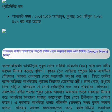
প্রতিনিধির নাম
আপডেট সময় : ১০:৫২:৩৩ অপরাহ্ন, বুধবার, ১৩ এপ্রিল ২০২২
৪০৯ বার পড়া হয়েছে
আজকের জার্নাল অনলাইনের সর্বশেষ নিউজ পেতে অনুসরণ করুন
গুগল নিউজ (Google News)
ফিডটি
ব্রাহ্মণবাড়িয়ার আখাউড়ায় পুকুর থেকে তানিয়া আক্তার (৩৫) নামে এক নারীর
মরদেহ উদ্ধার করেছে পুলিশ। বুধবার (১৩ এপ্রিল) দুপুরের দিকে আখাউড়া
পৌরসভা এলাকার দেবগ্রাম থেকে মরদেহটি উদ্ধার করা হয়। নিহত তানিয়া
ব্রাহ্মণবাড়িয়ার আখাউড়ায় গ্রামের লিয়াকত হোসেনের স্ত্রী। জানা গেছে, দুপুরের
দিকে বাড়িতে তানিয়াকে না দেখে খোঁজাখুঁজি শুরু করে পরিবারের লোকজন।
একপর্যায়ে বাড়ির পাশের পুকুর থেকে ভাসমান অবস্থায় তাকে স্বজনরা উদ্ধার
করে আখাউড়া উপজেলা স্বাস্থ্য কমপ্লেক্সে নিয়ে গেলে চিকিৎসক মৃত ঘোষণা
করেন। এ ব্যাপারে আখাউড়া থানার পরিদর্শক (তদন্ত) সঞ্জয় কুমার সরকার
জানান, তানিয়ার মরদেহ ময়নাতদন্তের জন্য ব্রাহ্মণবাড়িয়া জেনারেল