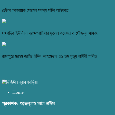
ঢেউ’র আহবায়ক সোহেল সদস্য সচিব আইফাত
সাংবাদিক ইউনিয়ন ব্রাহ্মণবাড়িয়ার ফুলেল শুভেচ্ছা ও সৌজন্য সাক্ষাৎ
রাজাপুরে মরহুম জামির উদ্দিন আহমেদ’র ৩১ তম মৃত্যু বার্ষিকী পালিত
Home
প্রকাশক: আব্দুল্লাহ আল নাঈম