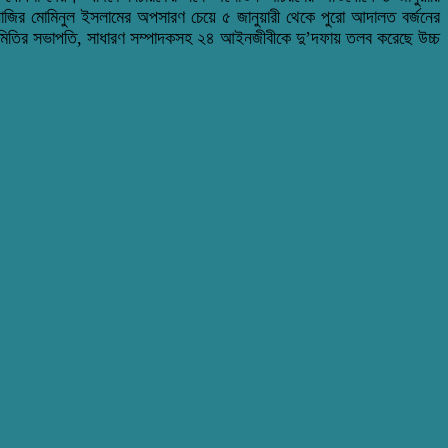
নাজির মোমিনুল ইসলামের অপসারণ চেয়ে ৫ জানুয়ারী থেকে পুরো আদালত বর্জনের
মিতির সভাপতি, সাধারণ সম্পাদকসহ ২৪ আইনজীবীকে দু’দফায় তলব করেছে উচ্চ