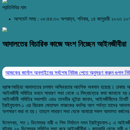
প্রতিনিধির নাম
আপডেট সময় : ০৮:৪৪:৩০ অপরাহ্ন, শনিবার, ১৪ জানুয়ারী ২০২৩
১০৭
আদালতের বিচারিক কাজে অংশ নিচ্ছেন আইনজীবীরা
আজকের জার্নাল অনলাইনের সর্বশেষ নিউজ পেতে অনুসরণ করুন
গুগল ন
ব্রাহ্মণবাড়িয়া আদালতের চলমান অস্থিরতার আংশিক অবসান হয়েছে। ঢাকায় আইনম
আইনজীবী সমিতির ভবনে সাধারণ সভা থেকে এ সিদ্ধান্তের কথা জানানো হয়
আইনজীবী সমিতির সভাপতি এডঃ তানভীর ভুইয়া জানান, আইনজীবীদের তিনটি দা
ট্রাইব্যুনাল-১ এর বিচারক মোহাম্মদ ফারুকের বদলির আগ পর্যন্ত তাদের আদ
অপসারণ করা না হয়। তাহলে সাধারণ সভা থেকে আবারো সকল আদালত বর্জনের ক
উল্লেখ্য, গত ১ ডিসেম্বর নারী ও শিশু নির্যাতন দমন ট্রাইব্যুনাল-১ এ আ
ঘটনায় ২৬ ডিসেম্বর সমিতির সভা করে আইনজীবীরা ১ জানুয়ারি থেকে নারী ও শ