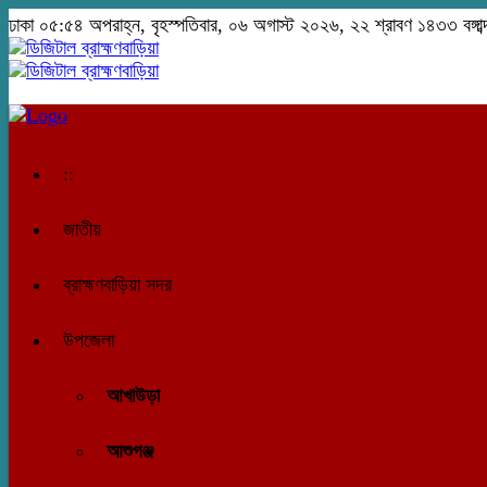
ঢাকা
০৫:৫৪ অপরাহ্ন, বৃহস্পতিবার, ০৬ অগাস্ট ২০২৬, ২২ শ্রাবণ ১৪৩৩ বঙ্গাব্
::
জাতীয়
ব্রাহ্মণবাড়িয়া সদর
উপজেলা
আখাউড়া
আশুগঞ্জ