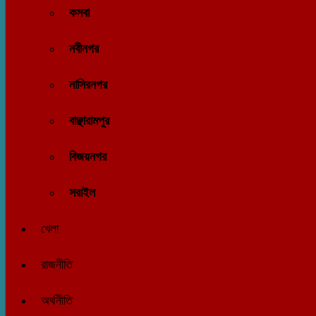
কসবা
নবীনগর
নাসিরনগর
বাঞ্ছারামপুর
বিজয়নগর
সরাইল
খেলা
রাজনীতি
অর্থনীতি