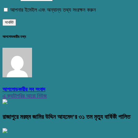
আপনার ইমেইল এবং অন্যান্য তথ্য সংরক্ষন করুন
আপলোডকারীর তথ্য
আপলোডকারীর সব সংবাদ
এ ক্যাটাগরির আরো নিউজ
রাজাপুরে মরহুম জামির উদ্দিন আহমেদ’র ৩১ তম মৃত্যু বার্ষিকী পালিত