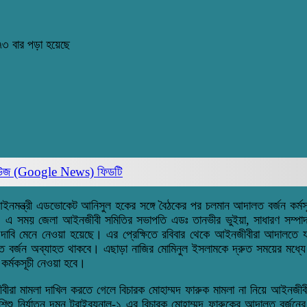
৩ বার পড়া হয়েছে
িউজ (Google News)
ফিডটি
ন্ত্রী এডভোকেট আনিসুল হকের সঙ্গে বৈঠকের পর চলমান আদালত বর্জন কর্মসূচি প
। এ সময় জেলা আইনজীবী সমিতির সভাপতি এডঃ তানভীর ভুইয়া, সাধারণ সম্প
বি মেনে নেওয়া হয়েছে। এর প্রেক্ষিতে রবিবার থেকে আইনজীবীরা আদালতে যা
ালত বর্জন অব্যাহত থাকবে। এছাড়া নাজির মোমিনুল ইসলামকে দ্রুত সময়ের মধ্য
র্মকসূচী নেওয়া হবে।
ইনজীবীরা মামলা দাখিল করতে গেলে বিচারক মোহাম্মদ ফারুক মামলা না নিয়ে আই
িশু নির্যাতন দমন ট্রাইব্যুনাল-১ এর বিচারক মোহাম্মদ ফারুকের আদালত বর্