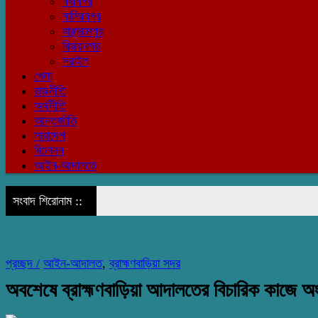
নবীনগর
নাসিরনগর
বাঞ্ছারামপুর
বিজয়নগর
সরাইল
খেলা
রাজনীতি
অর্থনীতি
আন্তর্জাতি
সারাদেশ
বিনোদন
আইন-আদালতে
সংবাদ শিরোনাম ::
প্রচ্ছদ /
আইন-আদালত
,
ব্রাহ্মণবাড়িয়া সদর
অবশেষে ব্রাহ্মণবাড়িয়া আদালতের বিচারিক কাজে অ