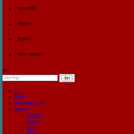
আন্তর্জাতি
সারাদেশ
বিনোদন
আইন-আদালতে
সব
::
জাতীয়
ব্রাহ্মণবাড়িয়া সদর
উপজেলা
আখাউড়া
আশুগঞ্জ
কসবা